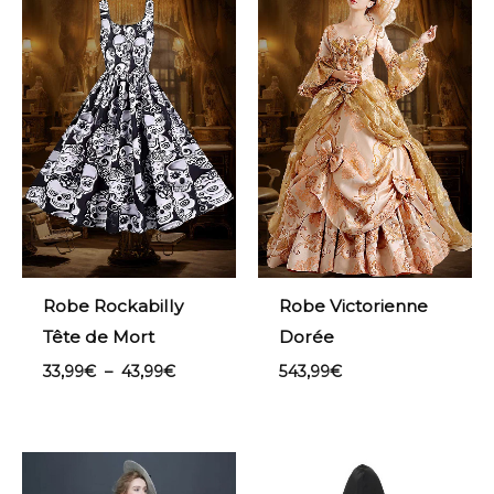
prix :
33,99€
à
43,99€
Robe Rockabilly
Robe Victorienne
Tête de Mort
Dorée
33,99
€
–
43,99
€
543,99
€