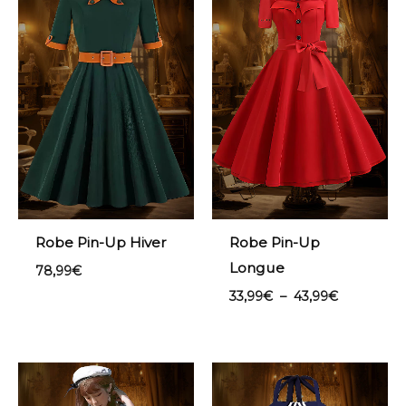
33,99€
à
43,99€
Robe Pin-Up Hiver
Robe Pin-Up
Longue
78,99
€
33,99
€
–
43,99
€