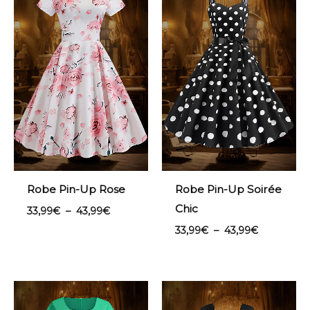
prix :
prix :
33,99€
33,99€
à
à
43,99€
43,99€
Robe Pin-Up Rose
Robe Pin-Up Soirée
Chic
33,99
€
–
43,99
€
33,99
€
–
43,99
€
Plage
de