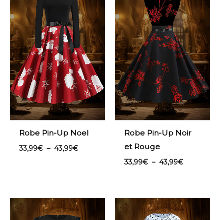
33,99€
33,99€
à
à
43,99€
43,99€
Robe Pin-Up Noel
Robe Pin-Up Noir
et Rouge
33,99
€
–
43,99
€
33,99
€
–
43,99
€
Plage
Plage
de
de
prix :
prix :