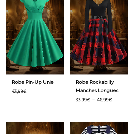
prix :
33,99€
à
46,99€
Robe Pin-Up Unie
Robe Rockabilly
Manches Longues
43,99
€
33,99
€
–
46,99
€
Plage
de