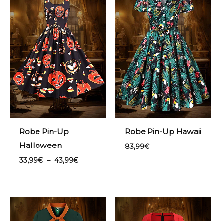
33,99€
à
43,99€
Robe Pin-Up
Robe Pin-Up Hawaii
Halloween
83,99
€
33,99
€
–
43,99
€
Plage
de
prix :