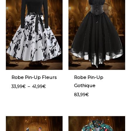
33,99€
à
41,99€
Robe Pin-Up Fleurs
Robe Pin-Up
Gothique
33,99
€
–
41,99
€
83,99
€
Plage
de
prix :