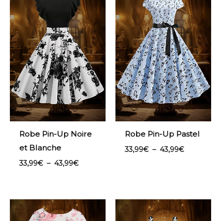
33,99€
33,99€
à
à
43,99€
43,99€
Robe Pin-Up Noire
Robe Pin-Up Pastel
et Blanche
33,99
€
–
43,99
€
33,99
€
–
43,99
€
Plage
Plage
de
de