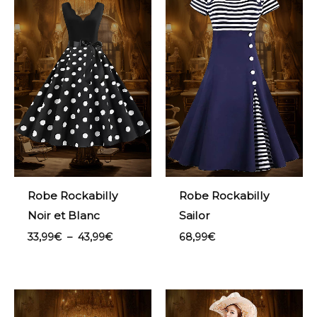
prix :
33,99€
à
43,99€
Robe Rockabilly
Robe Rockabilly
Noir et Blanc
Sailor
33,99
€
–
43,99
€
68,99
€
Plage
de