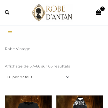
Aller
au
Rechercher
contenu
Robe Vintage
Affichage de 37–66 sur 66 résultats
Plage
de
prix :