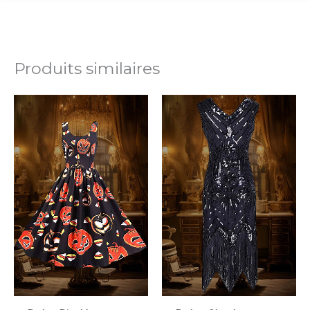
Produits similaires
Plage
de
prix :
33,99€
à
43,99€