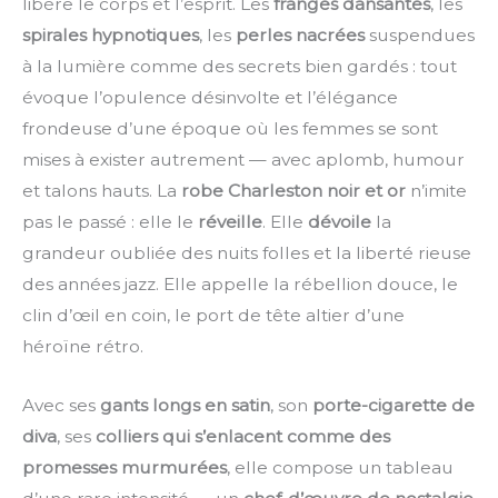
libère le corps et l’esprit. Les
franges dansantes
, les
spirales hypnotiques
, les
perles nacrées
suspendues
à la lumière comme des secrets bien gardés : tout
évoque l’opulence désinvolte et l’élégance
frondeuse d’une époque où les femmes se sont
mises à exister autrement — avec aplomb, humour
et talons hauts. La
robe Charleston noir et or
n’imite
pas le passé : elle le
réveille
. Elle
dévoile
la
grandeur oubliée des nuits folles et la liberté rieuse
des années jazz. Elle appelle la rébellion douce, le
clin d’œil en coin, le port de tête altier d’une
héroïne rétro.
Avec ses
gants longs en satin
, son
porte-cigarette de
diva
, ses
colliers qui s’enlacent comme des
promesses murmurées
, elle compose un tableau