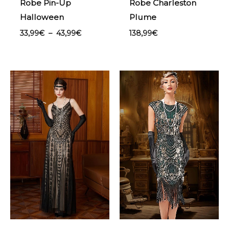
Robe Pin-Up
Robe Charleston
Halloween
Plume
33,99
€
–
43,99
€
138,99
€