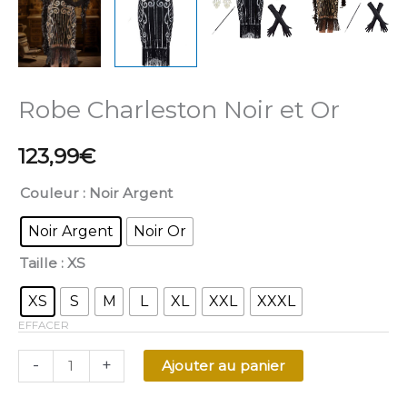
Robe Charleston Noir et Or
123,99
€
Couleur
: Noir Argent
Noir Argent
Noir Or
Taille
: XS
XS
S
M
L
XL
XXL
XXXL
EFFACER
-
+
Ajouter au panier