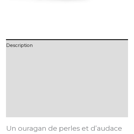
Description
Retour et Livraison
SAV Français
Transaction sécurisée
FAQ
Avis
Un ouragan de perles et d’audace