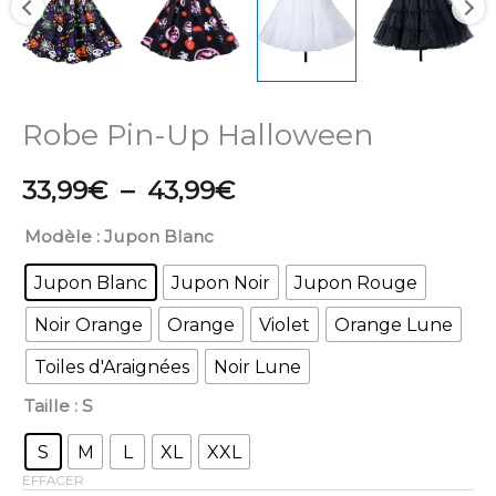
Robe Pin-Up Halloween
33,99
€
–
43,99
€
Modèle
: Jupon Blanc
Jupon Blanc
Jupon Noir
Jupon Rouge
Noir Orange
Orange
Violet
Orange Lune
Toiles d'Araignées
Noir Lune
Taille
: S
S
M
L
XL
XXL
EFFACER