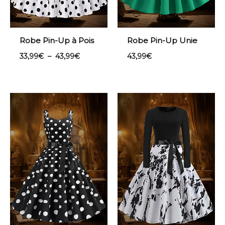
Robe Pin-Up à Pois
Robe Pin-Up Unie
33,99
€
–
43,99
€
43,99
€
Plage
Plage
de
de
prix :
prix :
33,99€
33,99€
à
à
43,99€
41,99€