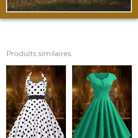
Produits similaires
Plage
de
prix :
33,99€
à
43,99€