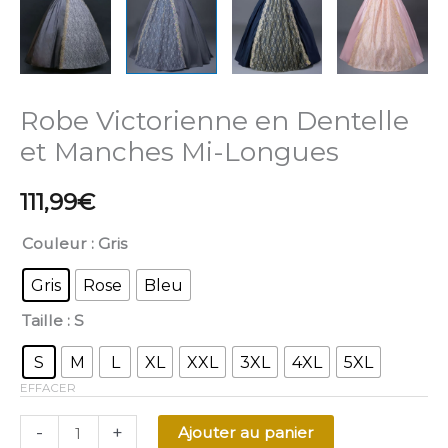
Robe Victorienne en Dentelle
et Manches Mi-Longues
111,99
€
Couleur
: Gris
Gris
Rose
Bleu
Taille
: S
S
M
L
XL
XXL
3XL
4XL
5XL
EFFACER
-
+
Ajouter au panier