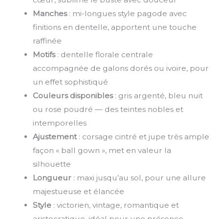
Manches
: mi-longues style pagode avec
finitions en dentelle, apportent une touche
raffinée
Motifs
: dentelle florale centrale
accompagnée de galons dorés ou ivoire, pour
un effet sophistiqué
Couleurs disponibles
: gris argenté, bleu nuit
ou rose poudré — des teintes nobles et
intemporelles
Ajustement
: corsage cintré et jupe très ample
façon « ball gown », met en valeur la
silhouette
Longueur
: maxi jusqu’au sol, pour une allure
majestueuse et élancée
Style
: victorien, vintage, romantique et
aristocratique, idéal pour une présence